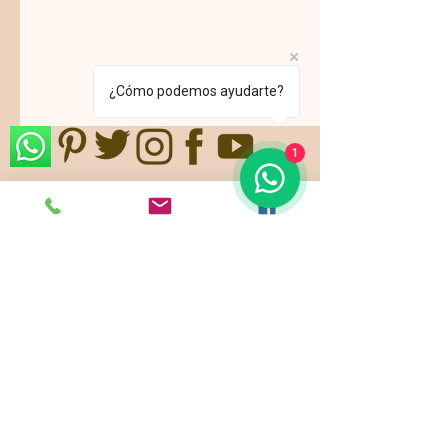
¿Cómo podemos ayudarte?
1
Nos ajustamos a sus gustos,
requerimientos y/o presupuestos.
Contamos con paquetes de servicio,
planes todo incluido.
Pide ya tu
cotización
!
Showroom: k 46 # 135 - 22
Bogotá - Colombia -