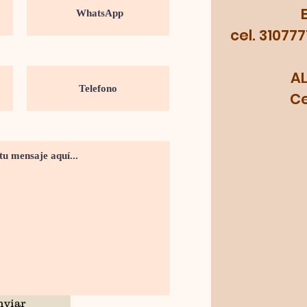
cel. 31077
A
Cel.
nviar