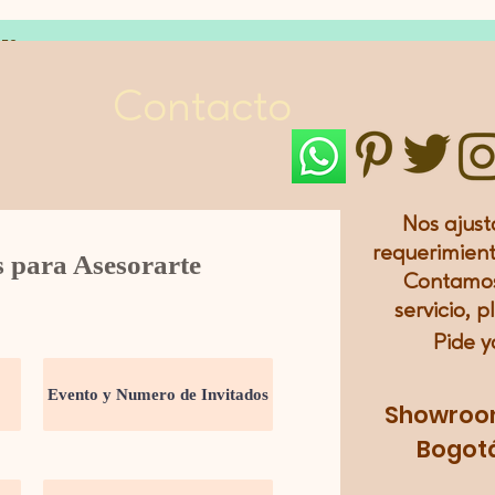
LES
Contacto
Nos ajust
requerimient
s para Asesorarte
Contamos
servicio, p
Pide y
Showroom:
Bogotá