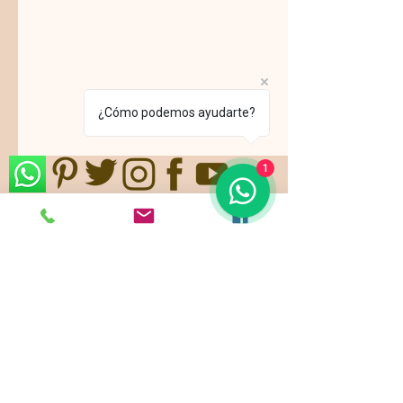
¿Cómo podemos ayudarte?
1
Nos ajustamos a sus gustos,
requerimientos y/o presupuestos.
Contamos con paquetes de servicio,
planes todo incluido.
Pide ya tu
cotización
!