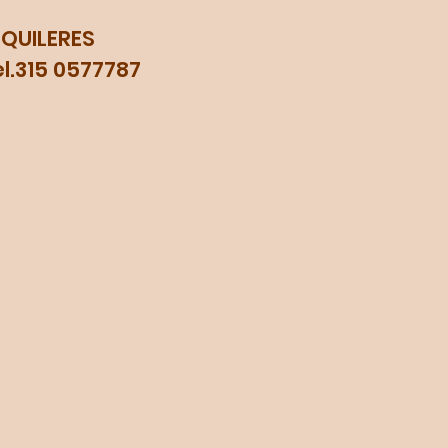
LQUILERES
315 0577787