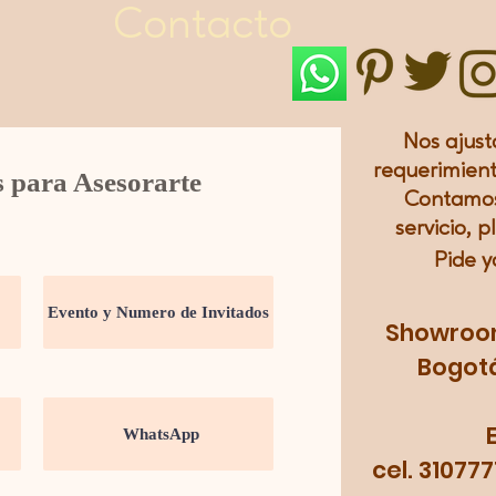
Contacto
Nos ajust
requerimient
s para Asesorarte
Contamos
servicio, p
Pide y
Showroom:
Bogotá
cel. 31077