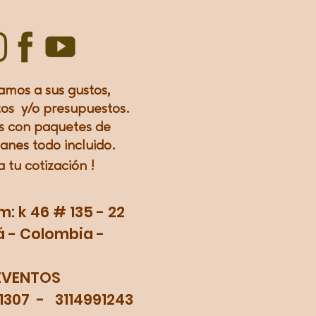
amos a sus gustos,
os y/o presupuestos.
 con paquetes de
lanes todo incluido.
a tu
cotización
!
 k 46 # 135 - 22
 - Colombia -
EVENTOS
71307 - 3114991243