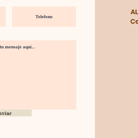
A
Cel.
nviar