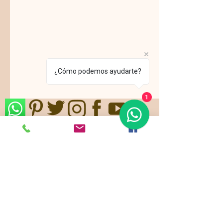
¿Cómo podemos ayudarte?
1
Nos ajustamos a sus gustos,
requerimientos y/o presupuestos.
Contamos con paquetes de servicio,
planes todo incluido.
Pide ya tu
cotización
!