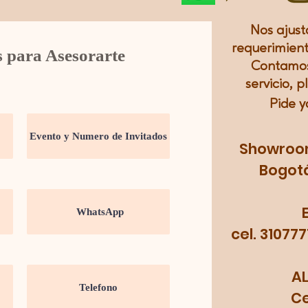
Nos ajust
requerimient
s para Asesorarte
Contamos
servicio, p
Pide y
Showroom:
Bogotá
cel. 31077
A
Cel.