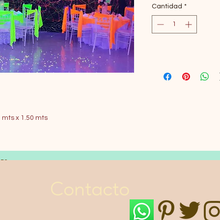
Cantidad
*
 mts x 1.50 mts
LES
Contacto