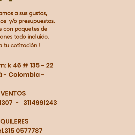
amos a sus gustos,
os y/o presupuestos.
 con paquetes de
lanes todo incluido.
a tu
cotización
!
 k 46 # 135 - 22
 - Colombia -
EVENTOS
71307 - 3114991243
LQUILERES
315 0577787