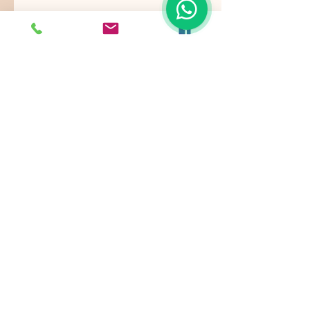
Nos ajustamos a sus gustos,
requerimientos y/o presupuestos.
Contamos con paquetes de servicio,
planes todo incluido.
Pide ya tu
cotización
!
Showroom: k 46 # 135 - 22
Bogotá - Colombia -
EVENTOS