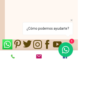
¿Cómo podemos ayudarte?
1
Nos ajustamos a sus gustos,
requerimientos y/o presupuestos.
Contamos con paquetes de servicio,
planes todo incluido.
Pide ya tu
cotización
!
Showroom: k 46 # 135 - 22