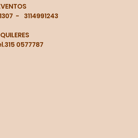
EVENTOS
71307 - 3114991243
LQUILERES
315 0577787