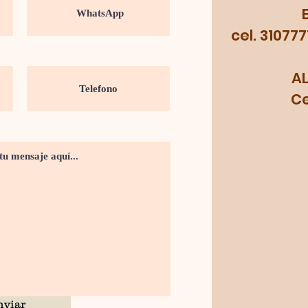
cel. 31077
A
Cel.
nviar