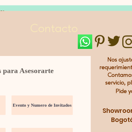
LES
Contacto
Nos ajust
requerimient
s para Asesorarte
Contamos
servicio, p
Pide y
Showroom:
Bogotá