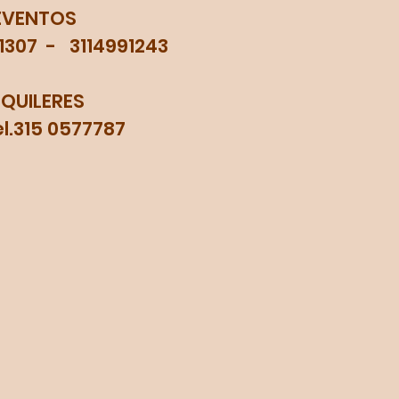
EVENTOS
71307 - 3114991243
LQUILERES
315 0577787