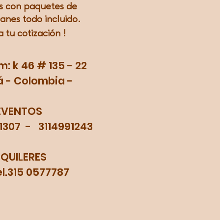
 con paquetes de
lanes todo incluido.
a tu
cotización
!
 k 46 # 135 - 22
 - Colombia -
EVENTOS
71307 - 3114991243
LQUILERES
315 0577787