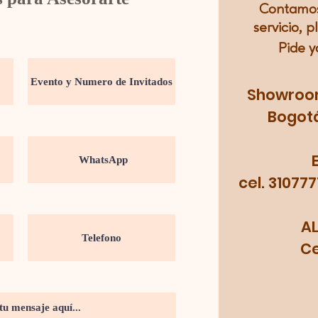
Contamos
servicio, p
Pide y
Showroom:
Bogotá
cel. 31077
A
Cel.