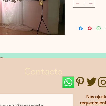
LES
Contacto
Nos ajust
requerimient
s para Asesorarte