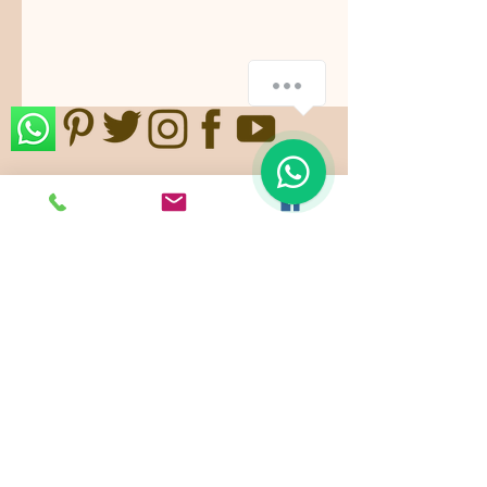
¿Cómo podemos ayudarte?
1
Nos ajustamos a sus gustos,
requerimientos y/o presupuestos.
Contamos con paquetes de servicio,
planes todo incluido.
Pide ya tu
cotización
!
Showroom: k 46 # 135 - 22
Bogotá - Colombia -