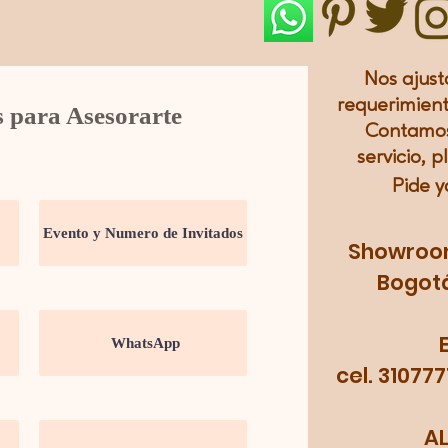
Nos ajust
requerimient
s para Asesorarte
Contamos
servicio, p
Pide y
Showroom:
Bogotá
cel. 31077
A