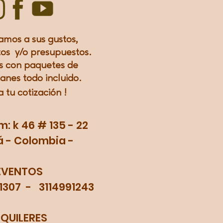
amos a sus gustos,
os y/o presupuestos.
 con paquetes de
lanes todo incluido.
a tu
cotización
!
 k 46 # 135 - 22
 - Colombia -
EVENTOS
71307 - 3114991243
LQUILERES