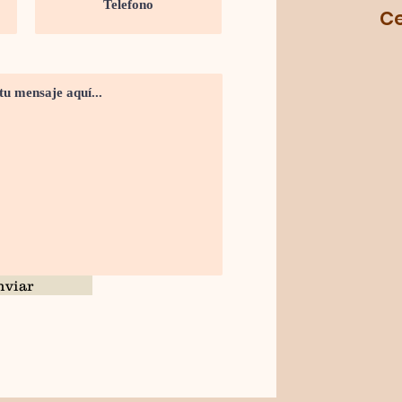
Cel.
nviar