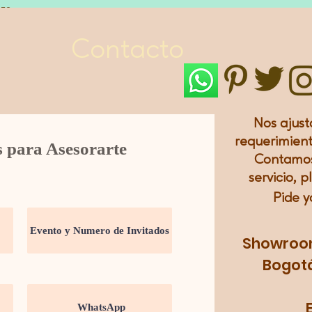
LES
Contacto
Nos ajust
requerimient
s para Asesorarte
Contamos
servicio, p
Pide y
Showroom:
Bogotá