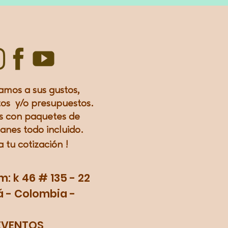
amos a sus gustos,
os y/o presupuestos.
 con paquetes de
lanes todo incluido.
a tu
cotización
!
 k 46 # 135 - 22
 - Colombia -
EVENTOS