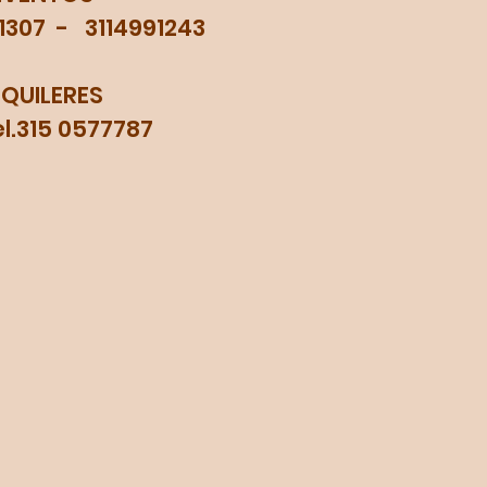
71307 - 3114991243
LQUILERES
315 0577787