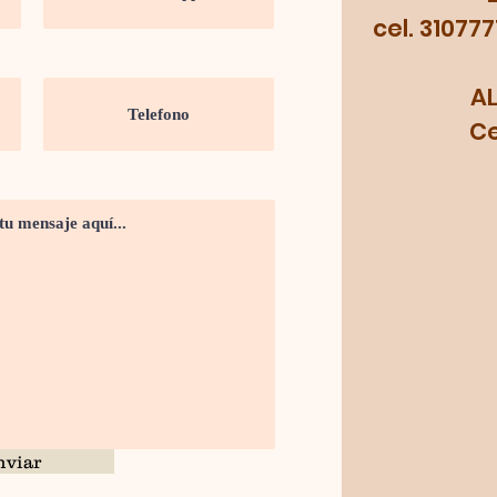
cel. 31077
A
Cel.
nviar