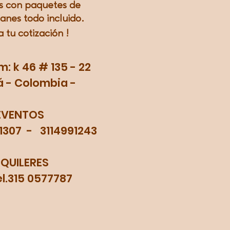
 con paquetes de
lanes todo incluido.
a tu
cotización
!
 k 46 # 135 - 22
 - Colombia -
EVENTOS
71307 - 3114991243
LQUILERES
315 0577787