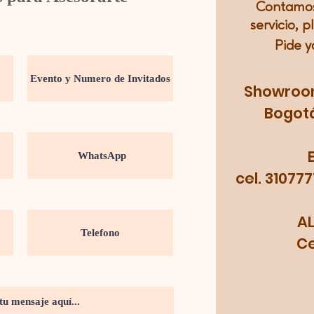
Contamos
servicio, p
Pide y
Showroom:
Bogotá
cel. 31077
A
Cel.