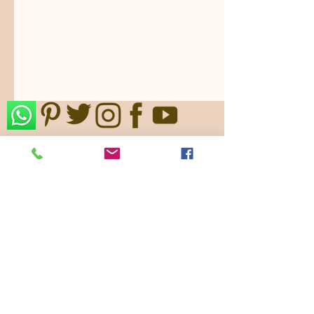
Nos ajustamos a sus gustos,
requerimientos y/o presupuestos.
Contamos con paquetes de servicio,
planes todo incluido.
Pide ya tu
cotización
!
Showroom: k 46 # 135 - 22