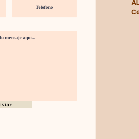
A
Cel.
nviar