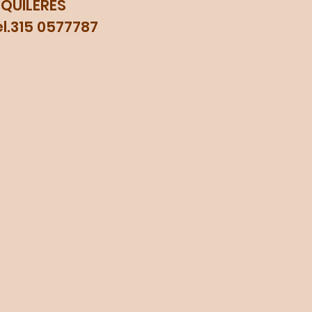
LQUILERES
315 0577787