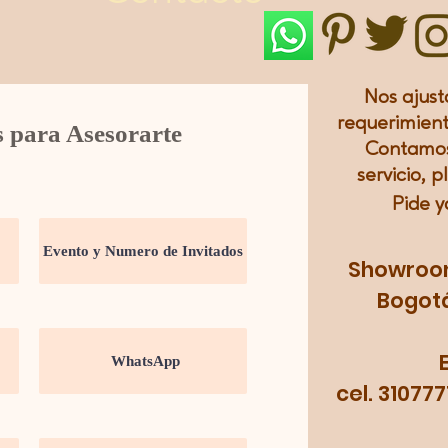
Nos ajust
requerimient
s para Asesorarte
Contamos
servicio, p
Pide y
Showroom:
Bogotá
cel. 31077