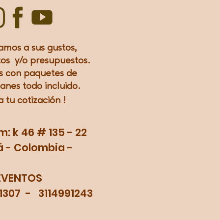
amos a sus gustos,
os y/o presupuestos.
 con paquetes de
lanes todo incluido.
a tu
cotización
!
 k 46 # 135 - 22
 - Colombia -
EVENTOS
71307 - 3114991243