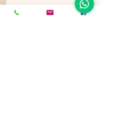
Nos ajustamos a sus gustos,
requerimientos y/o presupuestos.
Contamos con paquetes de servicio,
planes todo incluido.
Pide ya tu
cotización
!
Showroom: k 46 # 135 - 22
Bogotá - Colombia -
EVENTOS