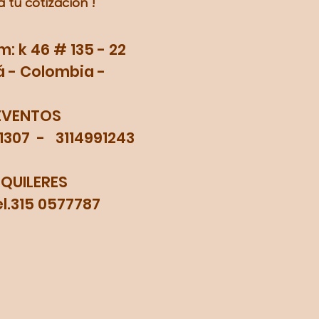
a tu
cotización
!
 k 46 # 135 - 22
 - Colombia -
EVENTOS
71307 - 3114991243
LQUILERES
315 0577787