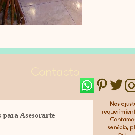
LES
Contacto
Nos ajust
requerimient
s para Asesorarte
Contamos
servicio, p