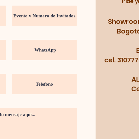
Pide y
Showroom:
Bogotá
cel. 31077
A
Cel.