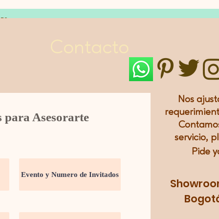
LES
Contacto
Nos ajust
requerimient
s para Asesorarte
Contamos
servicio, p
Pide y
Showroom:
Bogotá