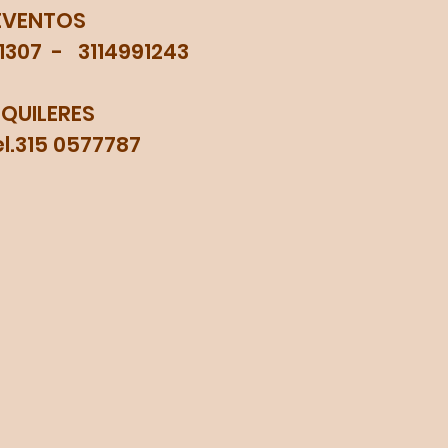
EVENTOS
71307 - 3114991243
LQUILERES
315 0577787