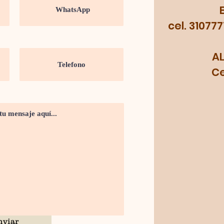
cel. 31077
A
Cel.
nviar