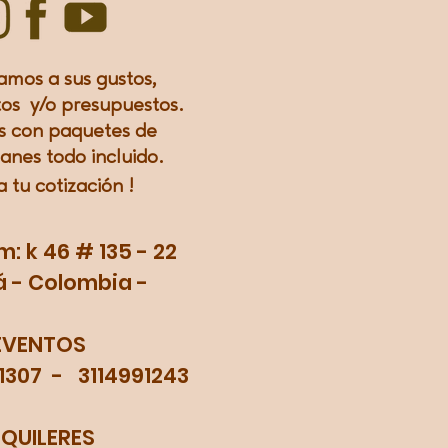
amos a sus gustos,
os y/o presupuestos.
 con paquetes de
lanes todo incluido.
a tu
cotización
!
 k 46 # 135 - 22
 - Colombia -
EVENTOS
71307 - 3114991243
LQUILERES