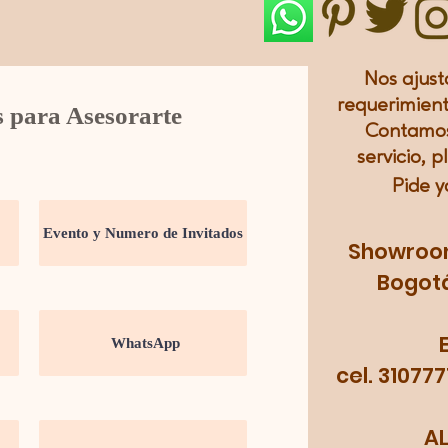
Nos ajust
requerimient
s para Asesorarte
Contamos
servicio, p
Pide y
Showroom:
Bogotá
cel. 31077
A