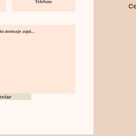
Cel.
nviar