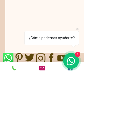
¿Cómo podemos ayudarte?
1
Nos ajustamos a sus gustos,
requerimientos y/o presupuestos.
Contamos con paquetes de servicio,
planes todo incluido.
Pide ya tu
cotización
!