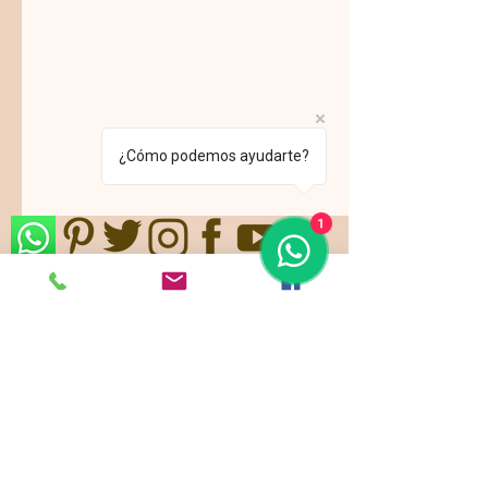
¿Cómo podemos ayudarte?
1
Nos ajustamos a sus gustos,
requerimientos y/o presupuestos.
Contamos con paquetes de servicio,
planes todo incluido.
Pide ya tu
cotización
!