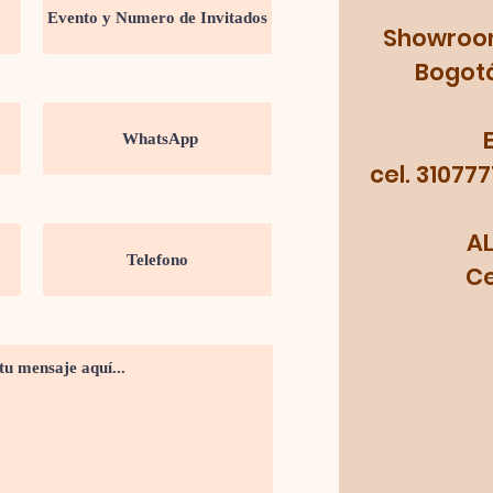
Showroom:
Bogotá
cel. 31077
A
Cel.