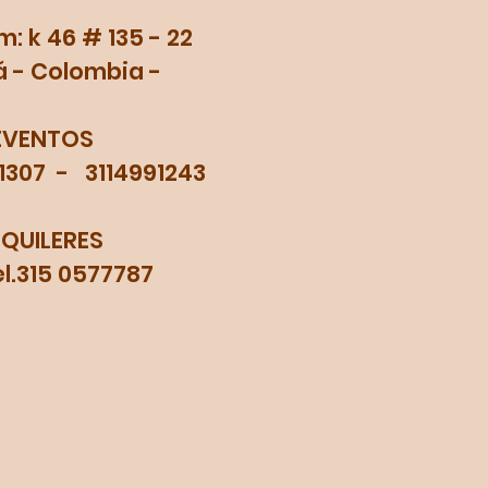
 k 46 # 135 - 22
 - Colombia -
EVENTOS
71307 - 3114991243
LQUILERES
315 0577787