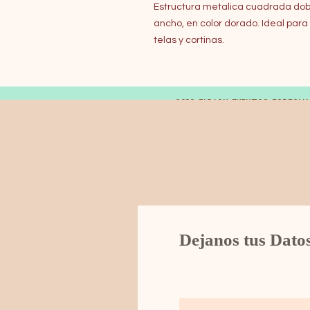
Estructura metalica cuadrada dobl
ancho, en color dorado. Ideal par
telas y cortinas.
© 2019 FARAON EVENTOS ESPECIA
Dejanos tus Dato