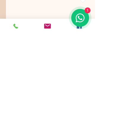
1
Nos ajustamos a sus gustos,
requerimientos y/o presupuestos.
Contamos con paquetes de servicio,
planes todo incluido.
Pide ya tu
cotización
!
Showroom: k 46 # 135 - 22
Bogotá - Colombia -