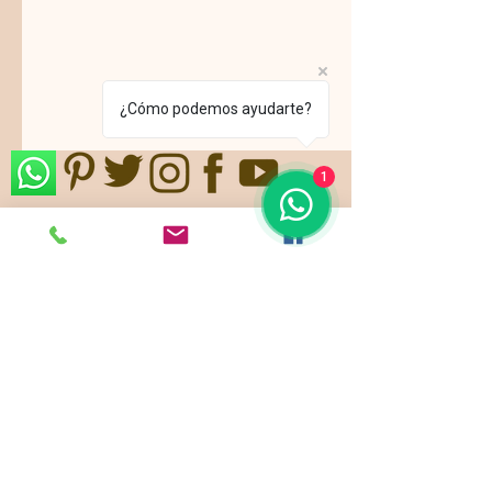
¿Cómo podemos ayudarte?
1
Nos ajustamos a sus gustos,
requerimientos y/o presupuestos.
Contamos con paquetes de servicio,
planes todo incluido.
Pide ya tu
cotización
!
Showroom: k 46 # 135 - 22
Bogotá - Colombia -