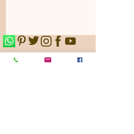
Nos ajustamos a sus gustos,
requerimientos y/o presupuestos.
Contamos con paquetes de servicio,
planes todo incluido.
Pide ya tu
cotización
!
Showroom: k 46 # 135 - 22
Bogotá - Colombia -