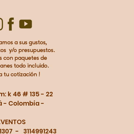
amos a sus gustos,
os y/o presupuestos.
 con paquetes de
lanes todo incluido.
a tu
cotización
!
 k 46 # 135 - 22
 - Colombia -
EVENTOS
71307 - 3114991243