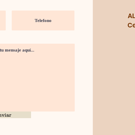
A
Cel.
nviar