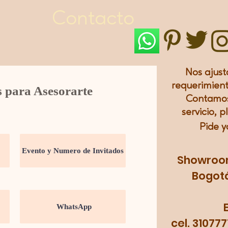
Contacto
Nos ajust
requerimient
s para Asesorarte
Contamos
servicio, p
Pide y
Showroom:
Bogotá
cel. 31077