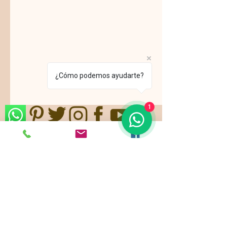
¿Cómo podemos ayudarte?
1
Nos ajustamos a sus gustos,
requerimientos y/o presupuestos.
Contamos con paquetes de servicio,
planes todo incluido.
Pide ya tu
cotización
!