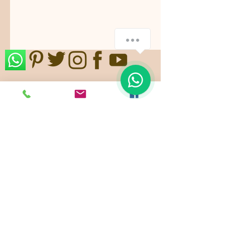
¿Cómo podemos ayudarte?
1
Nos ajustamos a sus gustos,
requerimientos y/o presupuestos.
Contamos con paquetes de servicio,
planes todo incluido.
Pide ya tu
cotización
!
Showroom: k 46 # 135 - 22
Bogotá - Colombia -