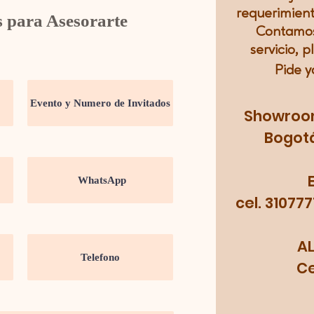
requerimient
s para Asesorarte
Contamos
servicio, p
Pide y
Showroom:
Bogotá
cel. 31077
A
Cel.