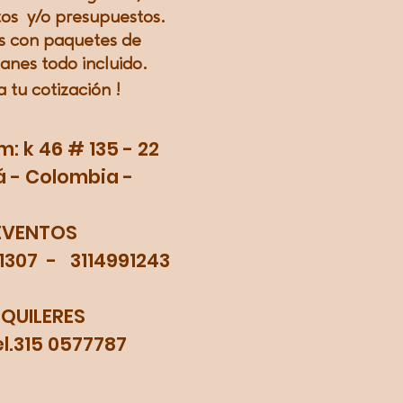
os y/o presupuestos.
 con paquetes de
lanes todo incluido.
a tu
cotización
!
 k 46 # 135 - 22
 - Colombia -
EVENTOS
71307 - 3114991243
LQUILERES
315 0577787