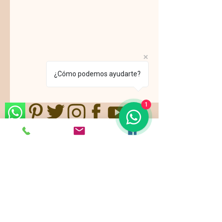
¿Cómo podemos ayudarte?
1
Nos ajustamos a sus gustos,
requerimientos y/o presupuestos.
Contamos con paquetes de servicio,
planes todo incluido.
Pide ya tu
cotización
!