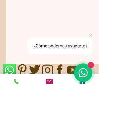
¿Cómo podemos ayudarte?
1
Nos ajustamos a sus gustos,
requerimientos y/o presupuestos.
Contamos con paquetes de servicio,
planes todo incluido.
Pide ya tu
cotización
!