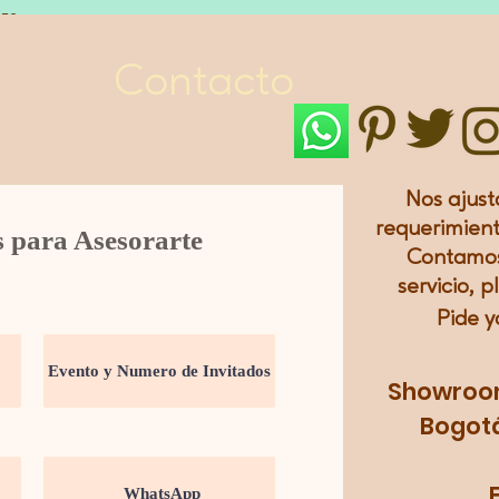
LES
Contacto
Nos ajust
requerimient
s para Asesorarte
Contamos
servicio, p
Pide y
Showroom:
Bogotá