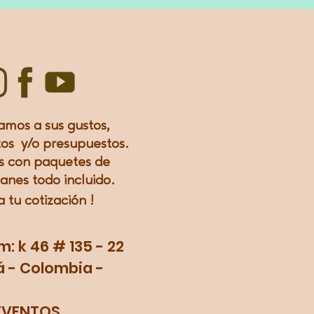
amos a sus gustos,
os y/o presupuestos.
 con paquetes de
lanes todo incluido.
a tu
cotización
!
 k 46 # 135 - 22
 - Colombia -
EVENTOS