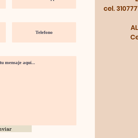
cel. 31077
A
Cel.
nviar