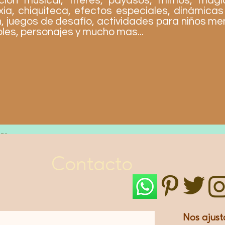
cion musical, titeres, payasos, mimos, mag
exia, chiquiteca, efectos especiales, dinámicas
h, juegos de desafío, actividades para niños me
ables, personajes y mucho mas...
LES
Contacto
Nos ajust