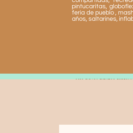
compartidas, recrea
pintucaritas, globofl
feria de pueblo , mas
años, saltarines, infl
© 2019 FARAON EVENTOS ESPECIA