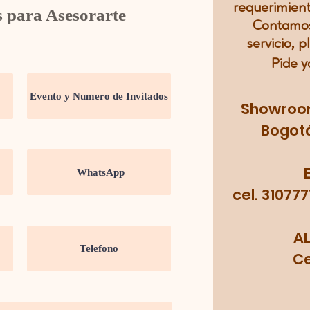
requerimient
s para Asesorarte
Contamos
servicio, p
Pide y
Showroom:
Bogotá
cel. 31077
A
Cel.