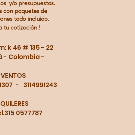
os y/o presupuestos.
 con paquetes de
lanes todo incluido.
a tu
cotización
!
 k 46 # 135 - 22
 - Colombia -
EVENTOS
71307 - 3114991243
LQUILERES
315 0577787